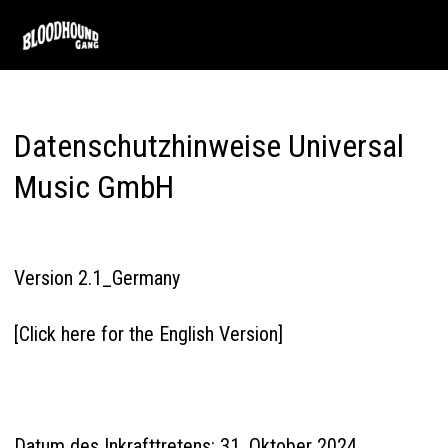
Skip
to
main
content
Datenschutzhinweise Universal
Music GmbH
Version 2.1_Germany
[Click here for the English Version]
Datum des Inkrafttretens: 31. Oktober 2024