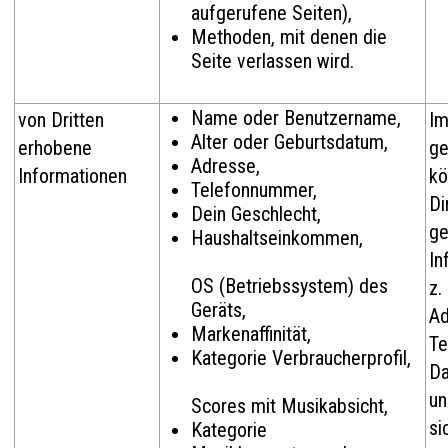
aufgerufene Seiten),
Methoden, mit denen die
Seite verlassen wird.
Name oder Benutzername,
von Dritten
Im
Alter oder Geburtsdatum,
erhobene
ge
Adresse,
Informationen
kö
Telefonnummer,
Di
Dein Geschlecht,
ge
Haushaltseinkommen,
In
OS (Betriebssystem) des
z.
Geräts,
Ad
Markenaffinität,
Te
Kategorie Verbraucherprofil,
Da
un
Scores mit Musikabsicht,
si
Kategorie